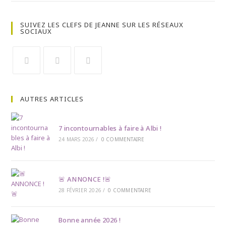
SUIVEZ LES CLEFS DE JEANNE SUR LES RÉSEAUX
SOCIAUX
Opens
Opens
Opens
in
in
in
AUTRES ARTICLES
a
a
a
new
new
new
tab
tab
tab
7 incontournables à faire à Albi !
24 MARS 2026
/
0 COMMENTAIRE
🚨 ANNONCE !🚨
28 FÉVRIER 2026
/
0 COMMENTAIRE
Bonne année 2026 !