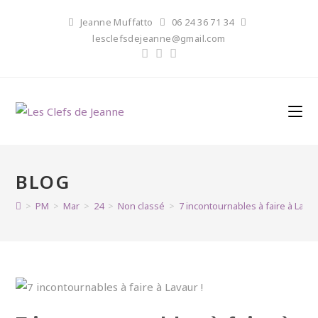
Skip
Jeanne Muffatto
06 24 36 71 34
to
lesclefsdejeanne@gmail.com
content
BLOG
>
PM
>
Mar
>
24
>
Non classé
>
7 incontournables à faire à Lavau