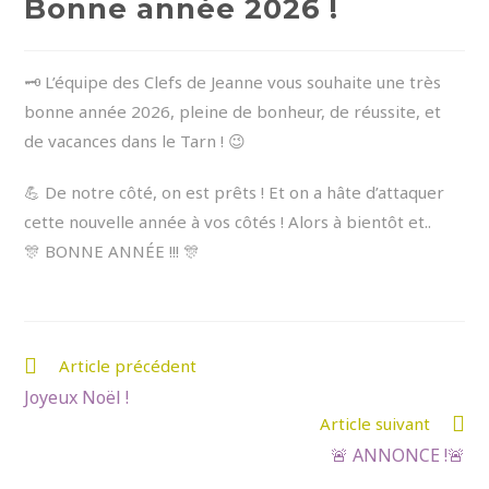
Bonne année 2026 !
🗝️ L’équipe des Clefs de Jeanne vous souhaite une très
bonne année 2026, pleine de bonheur, de réussite, et
de vacances dans le Tarn ! 😉
💪 De notre côté, on est prêts ! Et on a hâte d’attaquer
cette nouvelle année à vos côtés ! Alors à bientôt et..
🎊 BONNE ANNÉE !!! 🎊
Read
Article précédent
more
Joyeux Noël !
Article suivant
articles
🚨 ANNONCE !🚨