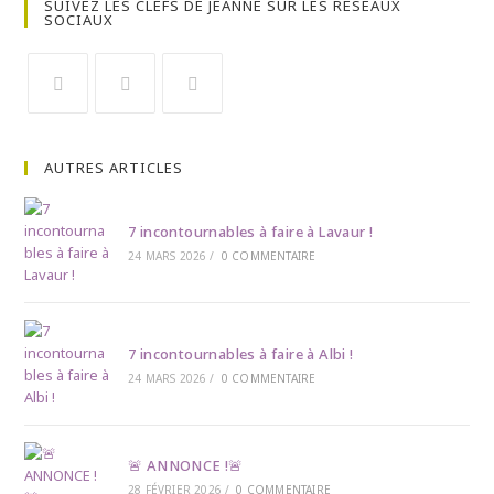
SUIVEZ LES CLEFS DE JEANNE SUR LES RÉSEAUX
SOCIAUX
Opens
Opens
Opens
in
in
in
AUTRES ARTICLES
a
a
a
new
new
new
tab
tab
tab
7 incontournables à faire à Lavaur !
24 MARS 2026
/
0 COMMENTAIRE
7 incontournables à faire à Albi !
24 MARS 2026
/
0 COMMENTAIRE
🚨 ANNONCE !🚨
28 FÉVRIER 2026
/
0 COMMENTAIRE