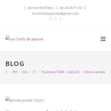
Skip
Jeanne Muffatto
06 24 36 71 34
to
lesclefsdejeanne@gmail.com
content
BLOG
>
PM
>
Déc
>
31
>
Tourisme TARN - GAILLAC
>
Bonne année 202