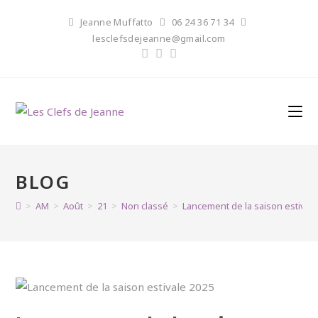
Skip
Jeanne Muffatto
06 24 36 71 34
to
lesclefsdejeanne@gmail.com
content
BLOG
>
AM
>
Août
>
21
>
Non classé
>
Lancement de la saison estival