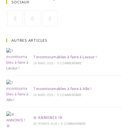
SOCIAUX
Opens
Opens
Opens
in
in
in
AUTRES ARTICLES
a
a
a
new
new
new
tab
tab
tab
7 incontournables à faire à Lavaur !
24 MARS 2026
/
0 COMMENTAIRE
7 incontournables à faire à Albi !
24 MARS 2026
/
0 COMMENTAIRE
🚨 ANNONCE !🚨
28 FÉVRIER 2026
/
0 COMMENTAIRE